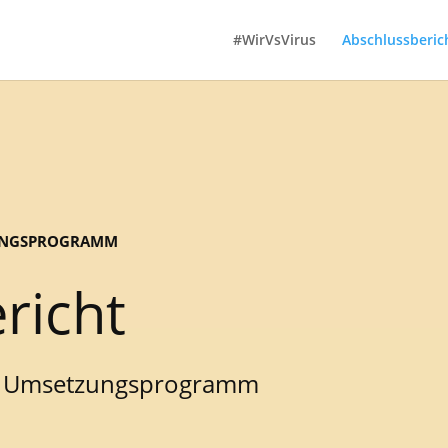
#WirVsVirus
Abschlussberic
UNGSPROGRAMM
richt
d Umsetzungsprogramm