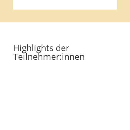
Highlights der
Teilnehmer:innen
4 Tage! Ich kann’s immer noch kaum glauben,
in welcher Rekordzeit das alles zustande
gekommen ist und wie flexibel alle einander
geholfen und nach schnellen Lösungen gesucht
haben.